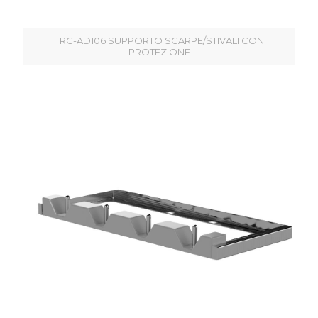
TRC-AD106 SUPPORTO SCARPE/STIVALI CON
PROTEZIONE