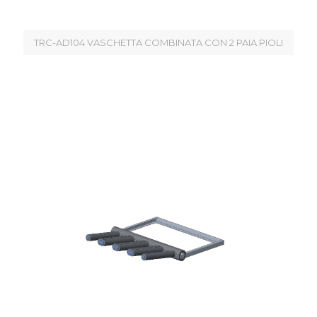
TRC-AD104 VASCHETTA COMBINATA CON 2 PAIA PIOLI